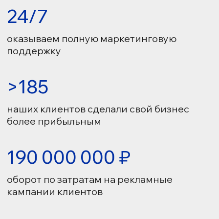
наших клиентов сделали свой бизнес
более прибыльным
190 000 000 ₽
оборот по затратам на рекламные
кампании клиентов
Обсудить проект
Брендинг
Графический дизайн
Сайты на Tilda
СММ-продвижение
Фото/видео продакшн
Управление репутацией
Контекстная реклама
Таргетированная реклама
Стратегия и аналитика
Внедрение CRM-систем
Бизнес-планирование
Построение отдела продаж