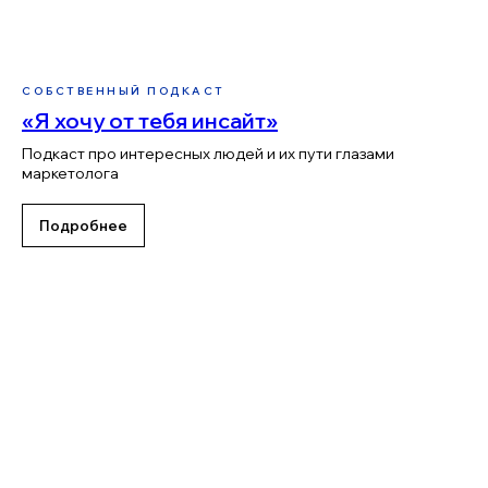
Политики обработки персональных
данных
Я даю
согласие на получение
рекламно-информационных рассылок
.
СОБСТВЕННЫЙ ПОДКАСТ
Можно отказаться в любой момент
«Я хочу от тебя инсайт»
Отправить
Подкаст про интересных людей и их пути глазами
маркетолога
Подробнее
ул. Достоевского, 25
(4-й этаж, вход со двора)
8 800 201 86 76
info@maxval.site