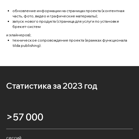
обновление информации на страницах проекта (контентная
часть, фото, видео и графические материалы);
запуск нового продукта (страница для услуги по установке
брекет-систем
и элайнеров);
техническое сопровождение проекта (в рамках функционала
tilda publishing).
Статистика за 2023 год
>57 000
сессий