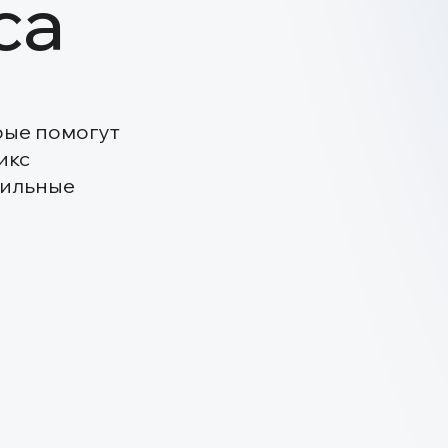
бизн
омогут
19
ые
обор
рекл