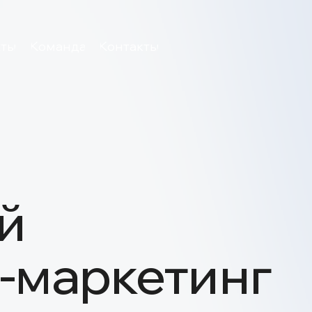
Команда
Контакты
24
маркетинг
оказ
марк
а
>1
наши