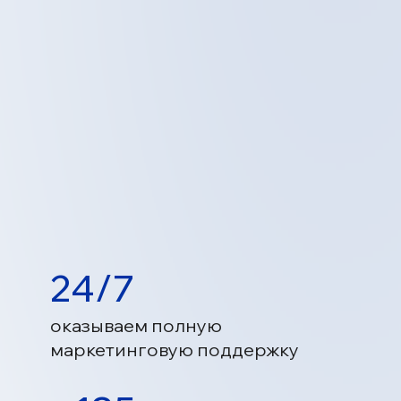
/7
ываем полную
етинговую поддержку
85
х клиентов сделали свой